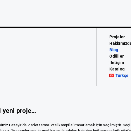
Projeler
Hakkımızd
Blog
Ödüller
İletişim
Katalog
Türkçe
i yeni proje…
bimiz Cezayir’de 2 adet termal otel kampüsü tasarlamak için seçilmiştir. Seçil
luyuz. Tasarımlarımız, termal kısım ile odaları birbirine bağlayan teknik çözüm