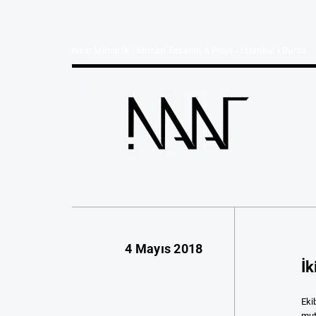
Naar Mimarlık | Mimari Tasarım & Proje - İstanbul I Bursa
4 Mayıs 2018
İk
Eki
mut