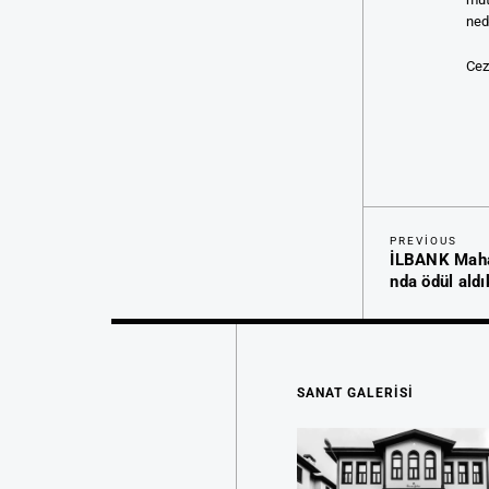
ned
Cez
Previous
Yazı
PREVIOUS
İLBANK Maha
Post
gezinmesi
nda ödül aldı
SANAT GALERİSİ