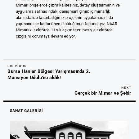
Mimari projelerde çizim kalitesiniz, detay oluşturmanın ve
uygulama safhasındaki danışmanlığının; iç mimarlık
alanında ise tasarladığımız projelerin uygulamasını da
yapmanın ne kadar önemli olduğunun farkındayız. NAAR
Mimarlık, sektörde 11 yılı aşkın tecrübesiyle sektörde
çizgisini korumaya devam ediyor.
Previous
Yazı
PREVIOUS
Bursa Hanlar Bölgesi Yarışmasında 2.
Post
gezinmesi
Mansiyon Ödülü’nü aldık!
Nex
NEXT
Gerçek bir Mimar ve Şehir
Pos
SANAT GALERİSİ