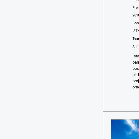
Pro
201
Loc
İST
Tea
Ahme
İst
bar
boş
bir
pro
örn