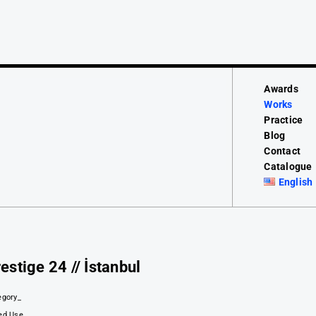
Awards
Works
Practice
Blog
Contact
Catalogue
English
estige 24 // İstanbul
egory_
ed Use