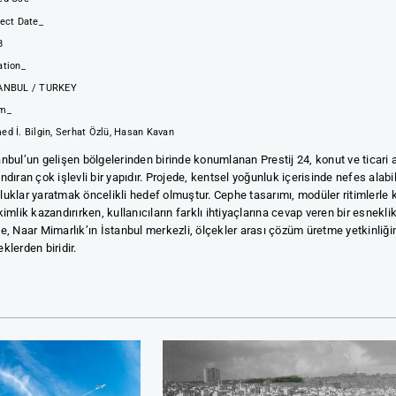
ject Date_
8
ation_
ANBUL / TURKEY
m_
d İ. Bilgin, Serhat Özlü, Hasan Kavan
anbul’un gelişen bölgelerinden birinde konumlanan Prestij 24, konut ve ticari a
ındıran çok işlevli bir yapıdır. Projede, kentsel yoğunluk içerisinde nefes ala
luklar yaratmak öncelikli hedef olmuştur. Cephe tasarımı, modüler ritimlerle 
 kimlik kazandırırken, kullanıcıların farklı ihtiyaçlarına cevap veren bir esnekli
je, Naar Mimarlık’ın İstanbul merkezli, ölçekler arası çözüm üretme yetkinliği
eklerden biridir.