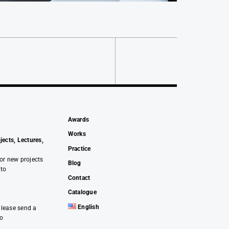
Awards
Works
jects, Lectures,
Practice
 or new projects
Blog
 to
Contact
Catalogue
English
please send a
co