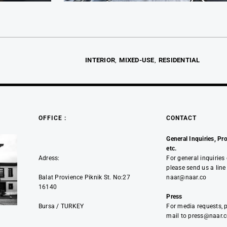
INTERIOR
MIXED-USE
RESIDENTIAL
OFFICE :
CONTACT
General Inquiries, Pro
etc.
For general inquiries
Adress:
please send us a line
naar@naar.co
Balat Provience Piknik St. No:27
16140
Press
For media requests, 
Bursa / TURKEY
mail to press@naar.