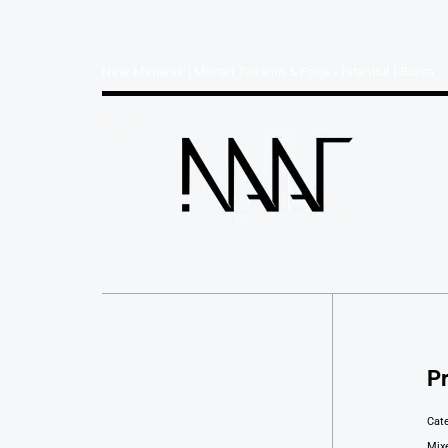
Naar Mimarlık | Mimari Tasarım & Proje - İstanbul I Bursa
Pr
Cat
Mix