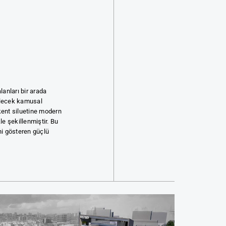
lanları bir arada
bilecek kamusal
kent siluetine modern
kle şekillenmiştir. Bu
ni gösteren güçlü