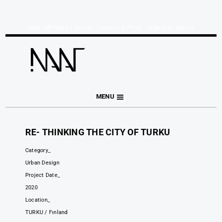
Naar Mimarlık | Mimari Tasarım & Proje - İstanbul I Bursa
MENU
RE- THINKING THE CITY OF TURKU
Category_
Urban Design
Project Date_
2020
Location_
TURKU / Fınland