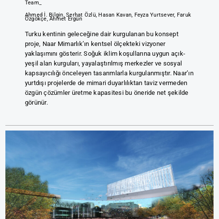
Team_
Ahmed İ. Bilgin, Serhat Özlü, Hasan Kavan, Feyza Yurtsever, Faruk
Özgökçe, Ahmet Ergün
Turku kentinin geleceğine dair kurgulanan bu konsept
proje, Naar Mimarlık’ın kentsel ölçekteki vizyoner
yaklaşımını gösterir. Soğuk iklim koşullarına uygun açık-
yeşil alan kurguları, yayalaştırılmış merkezler ve sosyal
kapsayıcılığı önceleyen tasarımlarla kurgulanmıştır. Naar’ın
yurtdışı projelerde de mimari duyarlılıktan taviz vermeden
özgün çözümler üretme kapasitesi bu öneride net şekilde
görünür.