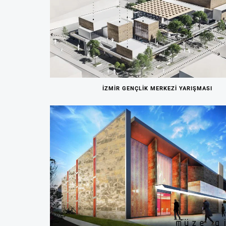
İZMİR GENÇLİK MERKEZİ YARIŞMASI