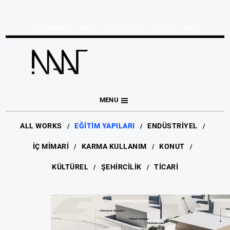
Naar Mimarlık | Mimari Tasarım & Proje - İstanbul I Bursa
MENU
ALL WORKS
EĞİTİM YAPILARI
ENDÜSTRİYEL
İÇ MİMARİ
KARMA KULLANIM
KONUT
KÜLTÜREL
ŞEHİRCİLİK
TİCARİ