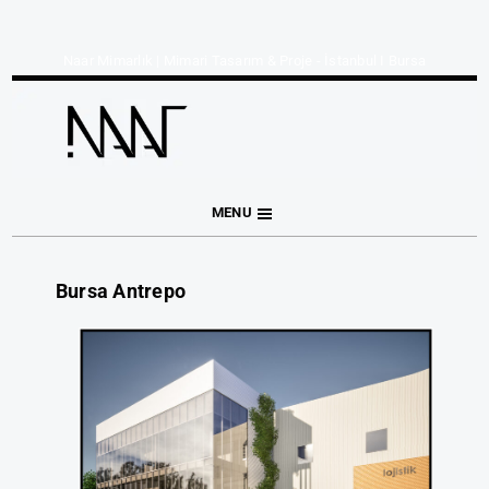
Naar Mimarlık | Mimari Tasarım & Proje - İstanbul I Bursa
MENU
Bursa Antrepo