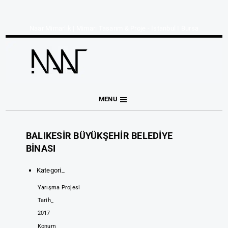
Naar Mimarlık | Mimari Tasarım & Proje - İstanbul I Bursa
MENU
BALIKESİR BÜYÜKŞEHİR BELEDİYE
BİNASI
Kategori_
Yarışma Projesi
Tarih_
2017
Konum_