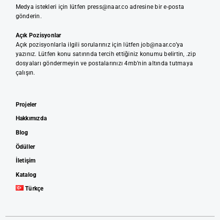
Medya istekleri için lütfen press@naar.co adresine bir e-posta
gönderin.
Açık Pozisyonlar
Açık pozisyonlarla ilgili sorularınız için lütfen job@naar.co’ya
yazınız. Lütfen konu satırında tercih ettiğiniz konumu belirtin, .zip
dosyaları göndermeyin ve postalarınızı 4mb’nin altında tutmaya
çalışın.
Projeler
Hakkımızda
Blog
Ödüller
İletişim
Katalog
Türkçe