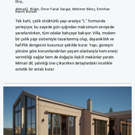
Ekip_
Ahmed İ. Bilgin, Ömer Faruk Dargut, Mehmet Bikeç, Emirhan
Kazım Bursalı
Tek katlı, çelik strüktürlü yapı araziye “L” formunda
yerleşiyor, bu sayede gün ışığından maksimum seviyede
yararlanılırken, tüm odalar bahçeye bakıyor. Villa, modern
bir çelik yapı sistemiyle tasarlanmış olup, dayanıklılık ve
hafiflik dengesini kusursuz şekilde kurar. Yapı, güneşin
yönüne göre konumlandırılan yaşam alanlarıyla hem enerji
verimliliği sağlar hem de doğayla ilişkili mekânlar yaratır.
Mimari dil, yalınlığı öne çıkarırken detaylardaki incelikle
estetik bir anlatı kurar.