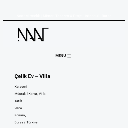
Naar Mimarlık | Mimari Tasarım & Proje - İstanbul I Bursa
MENU
Çelik Ev – Villa
Kategori_
Müstakil Konut, Villa
Tarih_
2024
Konum_
Bursa / Türkiye