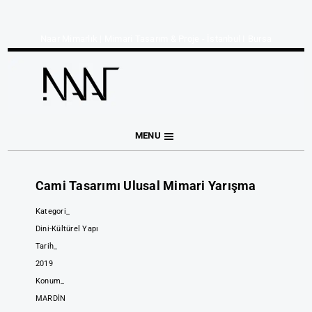
Naar Mimarlık | Mimari Tasarım & Proje - İstanbul I Bursa
MENU
Cami Tasarımı Ulusal Mimari Yarışma
Kategori_
Dini-Kültürel Yapı
Tarih_
2019
Konum_
MARDİN