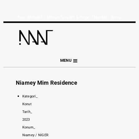
Naar Mimarlık | Mimari Tasarım & Proje - İstanbul I Bursa
MENU
Niamey Mim Residence
Kategori_
Konut
Tarih_
2023
Konum_
Nıamey / NIGER