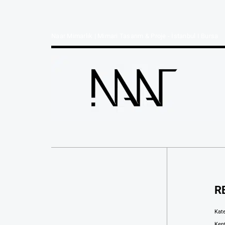
Naar Mimarlık | Mimari Tasarım & Proje - İstanbul I Bursa
R
Kat
Ken