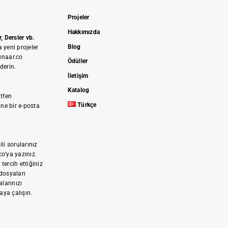
Projeler
Hakkımızda
, Dersler vb.
Blog
 yeni projeler
@naar.co
Ödüller
derin.
İletişim
Katalog
ütfen
Türkçe
ne bir e-posta
ili sorularınız
co’ya yazınız.
tercih ettiğiniz
 dosyaları
larınızı
aya çalışın.