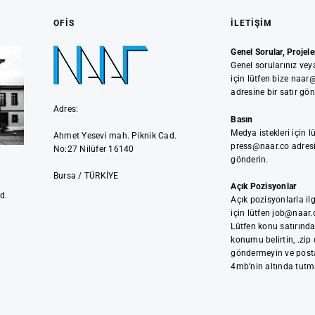
OFIS
İLETIŞIM
Genel Sorular, Projeler
Genel sorularınız veya
için lütfen bize naar
adresine bir satır gön
Adres:
Basın
Medya istekleri için l
Ahmet Yesevi mah. Piknik Cad.
press@naar.co adresi
No:27 Nilüfer 16140
gönderin.
Bursa / TÜRKİYE
Açık Pozisyonlar
d.
Açık pozisyonlarla ilg
için lütfen job@naar.
Lütfen konu satırında 
konumu belirtin, .zip
göndermeyin ve posta
4mb’nin altında tutm