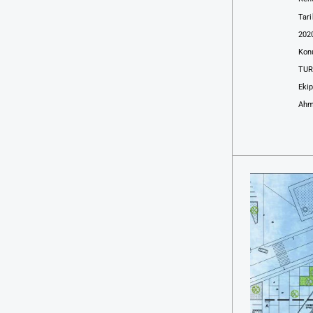
Tari
202
Kon
TUR
Eki
Ahm