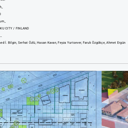
h_
0
um_
KU CITY / FINLAND
p_
ed İ. Bilgin, Serhat Özlü, Hasan Kavan, Feyza Yurtsever, Faruk Özgökçe, Ahmet Ergün