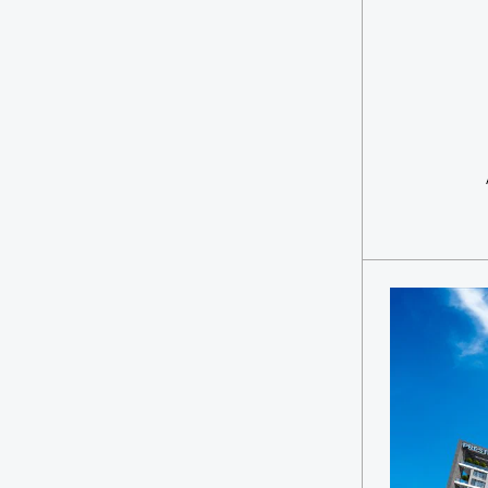
Kon
Ta
2
K
İS
Ek
Ahm