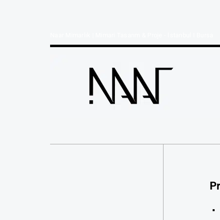
Naar Mimarlık | Mimari Tasarım & Proje - İstanbul I Bursa
Pr