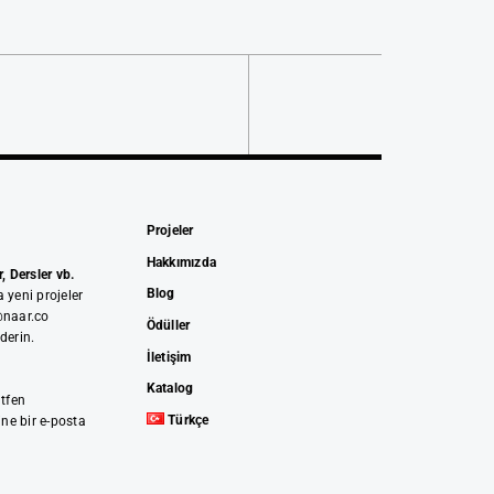
Projeler
Hakkımızda
, Dersler vb.
Blog
 yeni projeler
@naar.co
Ödüller
derin.
İletişim
Katalog
ütfen
Türkçe
ne bir e-posta