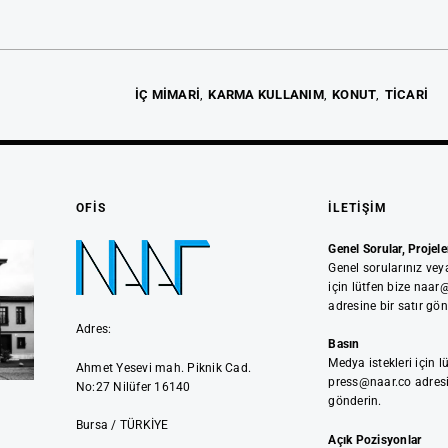
İÇ MİMARİ
KARMA KULLANIM
KONUT
TİCARİ
OFIS
İLETIŞIM
Genel Sorular, Projeler
Genel sorularınız veya
için lütfen bize naar
adresine bir satır gön
Adres:
Basın
Medya istekleri için l
Ahmet Yesevi mah. Piknik Cad.
press@naar.co adresi
No:27 Nilüfer 16140
gönderin.
Bursa / TÜRKİYE
Açık Pozisyonlar