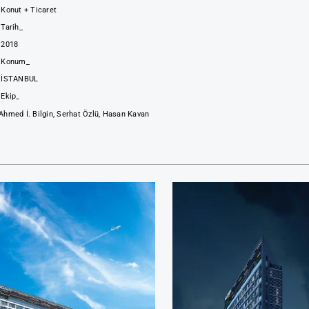
ut + Ticaret
rih_
018
onum_
TANBUL
ip_
ed İ. Bilgin, Serhat Özlü, Hasan Kavan