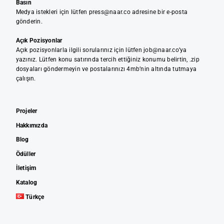
Basın
Medya istekleri için lütfen press@naar.co adresine bir e-posta
gönderin.
Açık Pozisyonlar
Açık pozisyonlarla ilgili sorularınız için lütfen job@naar.co’ya
yazınız. Lütfen konu satırında tercih ettiğiniz konumu belirtin, .zip
dosyaları göndermeyin ve postalarınızı 4mb’nin altında tutmaya
çalışın.
Projeler
Hakkımızda
Blog
Ödüller
İletişim
Katalog
Türkçe