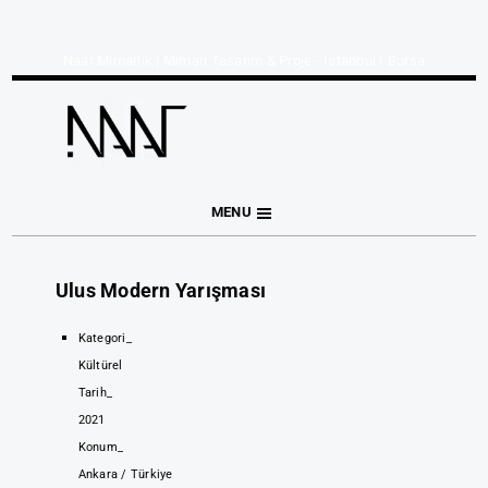
Naar Mimarlık | Mimari Tasarım & Proje - İstanbul I Bursa
MENU
Ulus Modern Yarışması
Kategori_
Kültürel
Tarih_
2021
Konum_
Ankara / Türkiye